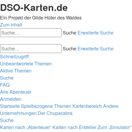
DSO-Karten.de
Ein Projekt der Gilde Hüter des Waldes
Zum Inhalt
Suche
Erweiterte Suche
Suche
Erweiterte Suche
Schnellzugriff
Unbeantwortete Themen
Aktive Themen
Suche
FAQ
Alle Abenteuer
Anmelden
Startseite
Spielbezogene Themen
Kartenbereich
Andere
Unternehmungen
Der Chupacabra
Suche
Karten nach „Abenteuer“
Karten nach Ersteller
Zum „Simulator“