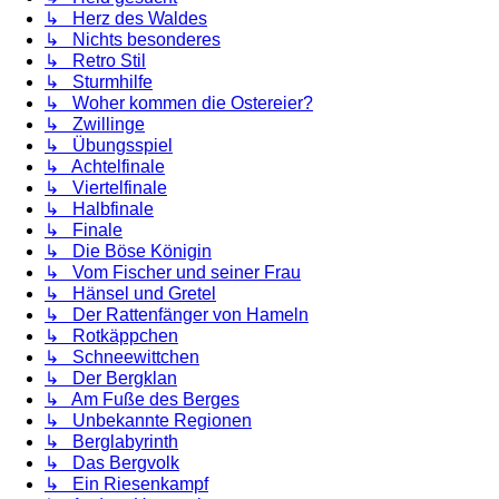
↳ Herz des Waldes
↳ Nichts besonderes
↳ Retro Stil
↳ Sturmhilfe
↳ Woher kommen die Ostereier?
↳ Zwillinge
↳ Übungsspiel
↳ Achtelfinale
↳ Viertelfinale
↳ Halbfinale
↳ Finale
↳ Die Böse Königin
↳ Vom Fischer und seiner Frau
↳ Hänsel und Gretel
↳ Der Rattenfänger von Hameln
↳ Rotkäppchen
↳ Schneewittchen
↳ Der Bergklan
↳ Am Fuße des Berges
↳ Unbekannte Regionen
↳ Berglabyrinth
↳ Das Bergvolk
↳ Ein Riesenkampf