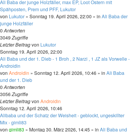
Ali Baba der junge Holzfäller, max EP, Loot Ostern mit
Spähposten, Prem und PFF, Lukutor
von
Lukutor
»
Sonntag 19. April 2026, 22:00
» in
Ali Baba der
junge Holzfäller
0
Antworten
3049
Zugriffe
Letzter Beitrag
von
Lukutor
Sonntag 19. April 2026, 22:00
Ali Baba und der 1. Dieb - 1 Broh , 2 Narzi , 1 JZ als Vorwelle -
Androidin
von
Androidin
»
Sonntag 12. April 2026, 10:46
» in
Ali Baba
und der 1. Dieb
0
Antworten
3056
Zugriffe
Letzter Beitrag
von
Androidin
Sonntag 12. April 2026, 10:46
Alibaba und der Schatz der Weisheit - geblockt, ungeskillter
Mix - gimli83
von
gimli83
»
Montag 30. März 2026, 14:45
» in
Ali Baba und