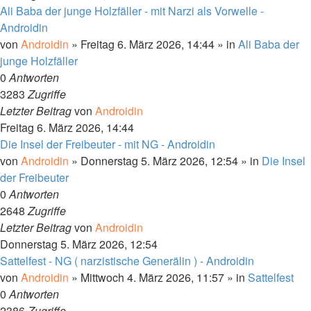
Ali Baba der junge Holzfäller - mit Narzi als Vorwelle -
Androidin
von
Androidin
»
Freitag 6. März 2026, 14:44
» in
Ali Baba der
junge Holzfäller
0
Antworten
3283
Zugriffe
Letzter Beitrag
von
Androidin
Freitag 6. März 2026, 14:44
Die Insel der Freibeuter - mit NG - Androidin
von
Androidin
»
Donnerstag 5. März 2026, 12:54
» in
Die Insel
der Freibeuter
0
Antworten
2648
Zugriffe
Letzter Beitrag
von
Androidin
Donnerstag 5. März 2026, 12:54
Sattelfest - NG ( narzistische Generälin ) - Androidin
von
Androidin
»
Mittwoch 4. März 2026, 11:57
» in
Sattelfest
0
Antworten
2386
Zugriffe