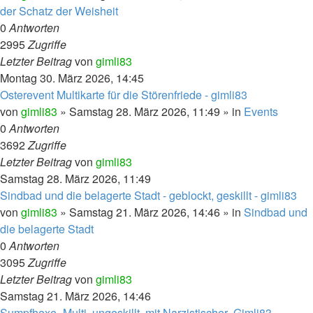
der Schatz der Weisheit
0
Antworten
2995
Zugriffe
Letzter Beitrag
von
gimli83
Montag 30. März 2026, 14:45
Osterevent Multikarte für die Störenfriede - gimli83
von
gimli83
»
Samstag 28. März 2026, 11:49
» in
Events
0
Antworten
3692
Zugriffe
Letzter Beitrag
von
gimli83
Samstag 28. März 2026, 11:49
Sindbad und die belagerte Stadt - geblockt, geskillt - gimli83
von
gimli83
»
Samstag 21. März 2026, 14:46
» in
Sindbad und
die belagerte Stadt
0
Antworten
3095
Zugriffe
Letzter Beitrag
von
gimli83
Samstag 21. März 2026, 14:46
Sumpfhexe- Multi, ungeskillt, mit Narzistischer- Gimli83