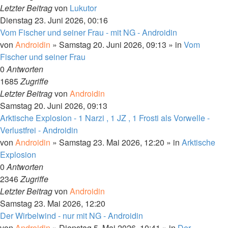
Letzter Beitrag
von
Lukutor
Dienstag 23. Juni 2026, 00:16
Vom Fischer und seiner Frau - mit NG - Androidin
von
Androidin
»
Samstag 20. Juni 2026, 09:13
» in
Vom
Fischer und seiner Frau
0
Antworten
1685
Zugriffe
Letzter Beitrag
von
Androidin
Samstag 20. Juni 2026, 09:13
Arktische Explosion - 1 Narzi , 1 JZ , 1 Frosti als Vorwelle -
Verlustfrei - Androidin
von
Androidin
»
Samstag 23. Mai 2026, 12:20
» in
Arktische
Explosion
0
Antworten
2346
Zugriffe
Letzter Beitrag
von
Androidin
Samstag 23. Mai 2026, 12:20
Der Wirbelwind - nur mit NG - Androidin
von
Androidin
»
Dienstag 5. Mai 2026, 10:41
» in
Der