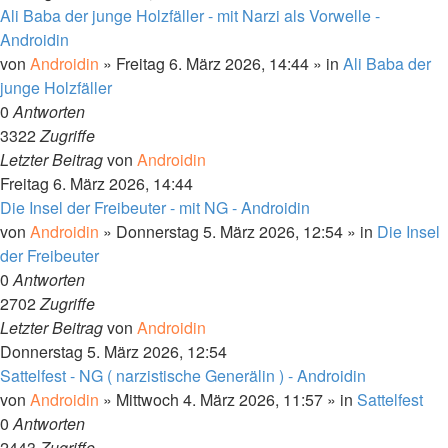
Ali Baba der junge Holzfäller - mit Narzi als Vorwelle -
Androidin
von
Androidin
»
Freitag 6. März 2026, 14:44
» in
Ali Baba der
junge Holzfäller
0
Antworten
3322
Zugriffe
Letzter Beitrag
von
Androidin
Freitag 6. März 2026, 14:44
Die Insel der Freibeuter - mit NG - Androidin
von
Androidin
»
Donnerstag 5. März 2026, 12:54
» in
Die Insel
der Freibeuter
0
Antworten
2702
Zugriffe
Letzter Beitrag
von
Androidin
Donnerstag 5. März 2026, 12:54
Sattelfest - NG ( narzistische Generälin ) - Androidin
von
Androidin
»
Mittwoch 4. März 2026, 11:57
» in
Sattelfest
0
Antworten
2443
Zugriffe