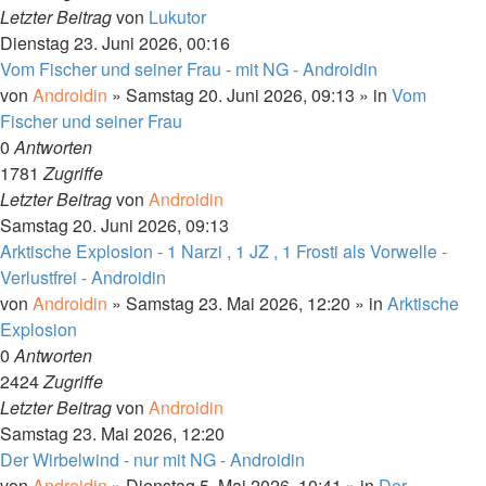
Letzter Beitrag
von
Lukutor
Dienstag 23. Juni 2026, 00:16
Vom Fischer und seiner Frau - mit NG - Androidin
von
Androidin
»
Samstag 20. Juni 2026, 09:13
» in
Vom
Fischer und seiner Frau
0
Antworten
1781
Zugriffe
Letzter Beitrag
von
Androidin
Samstag 20. Juni 2026, 09:13
Arktische Explosion - 1 Narzi , 1 JZ , 1 Frosti als Vorwelle -
Verlustfrei - Androidin
von
Androidin
»
Samstag 23. Mai 2026, 12:20
» in
Arktische
Explosion
0
Antworten
2424
Zugriffe
Letzter Beitrag
von
Androidin
Samstag 23. Mai 2026, 12:20
Der Wirbelwind - nur mit NG - Androidin
von
Androidin
»
Dienstag 5. Mai 2026, 10:41
» in
Der