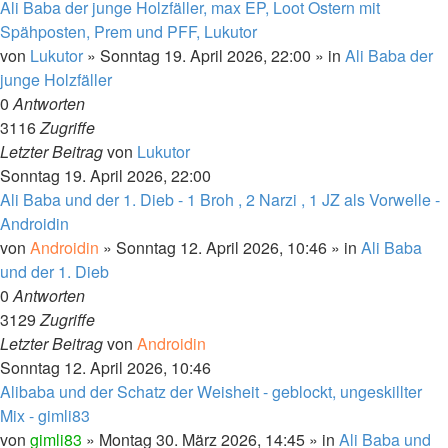
Ali Baba der junge Holzfäller, max EP, Loot Ostern mit
Spähposten, Prem und PFF, Lukutor
von
Lukutor
»
Sonntag 19. April 2026, 22:00
» in
Ali Baba der
junge Holzfäller
0
Antworten
3116
Zugriffe
Letzter Beitrag
von
Lukutor
Sonntag 19. April 2026, 22:00
Ali Baba und der 1. Dieb - 1 Broh , 2 Narzi , 1 JZ als Vorwelle -
Androidin
von
Androidin
»
Sonntag 12. April 2026, 10:46
» in
Ali Baba
und der 1. Dieb
0
Antworten
3129
Zugriffe
Letzter Beitrag
von
Androidin
Sonntag 12. April 2026, 10:46
Alibaba und der Schatz der Weisheit - geblockt, ungeskillter
Mix - gimli83
von
gimli83
»
Montag 30. März 2026, 14:45
» in
Ali Baba und