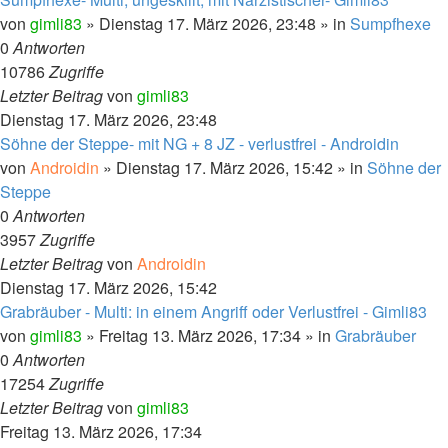
von
gimli83
»
Dienstag 17. März 2026, 23:48
» in
Sumpfhexe
0
Antworten
10786
Zugriffe
Letzter Beitrag
von
gimli83
Dienstag 17. März 2026, 23:48
Söhne der Steppe- mit NG + 8 JZ - verlustfrei - Androidin
von
Androidin
»
Dienstag 17. März 2026, 15:42
» in
Söhne der
Steppe
0
Antworten
3957
Zugriffe
Letzter Beitrag
von
Androidin
Dienstag 17. März 2026, 15:42
Grabräuber - Multi: in einem Angriff oder Verlustfrei - Gimli83
von
gimli83
»
Freitag 13. März 2026, 17:34
» in
Grabräuber
0
Antworten
17254
Zugriffe
Letzter Beitrag
von
gimli83
Freitag 13. März 2026, 17:34