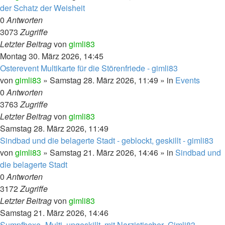
der Schatz der Weisheit
0
Antworten
3073
Zugriffe
Letzter Beitrag
von
gimli83
Montag 30. März 2026, 14:45
Osterevent Multikarte für die Störenfriede - gimli83
von
gimli83
»
Samstag 28. März 2026, 11:49
» in
Events
0
Antworten
3763
Zugriffe
Letzter Beitrag
von
gimli83
Samstag 28. März 2026, 11:49
Sindbad und die belagerte Stadt - geblockt, geskillt - gimli83
von
gimli83
»
Samstag 21. März 2026, 14:46
» in
Sindbad und
die belagerte Stadt
0
Antworten
3172
Zugriffe
Letzter Beitrag
von
gimli83
Samstag 21. März 2026, 14:46
Sumpfhexe- Multi, ungeskillt, mit Narzistischer- Gimli83