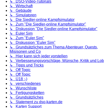
↳ DSO-Video-Tutorials
↳ Wirtschaft
↳ Gebäude
↳ Simulatoren
↳ Die Siedler-online Kampfsimulator
↳ Zum "Die Siedler-online Kampfsimulator"
↳ Diskussion "Die Siedler-online Kampfsimulator"
↳ Euler Sim
↳ Zum "Euler Sim"
↳ Diskussion "Euler Sim"
↳ Grundsätzliches zum Thema Abenteuer, Quests,
Misisonen und Co
↳ Hier kann sich jeder vorstellen
↳ Verbesserungsvorschläge, Wünsche, Kritik und Lob
↳ Tipps und Tricks
↳ Off Topic
↳ Off Topic
↳ Ü18 ;-)
↳ verschiedenes
↳ Wunschliste
↳ Fertigungsketten
↳ Grundsätzliches
↳ Statement zu dso-karten.de
↳ Karten Support