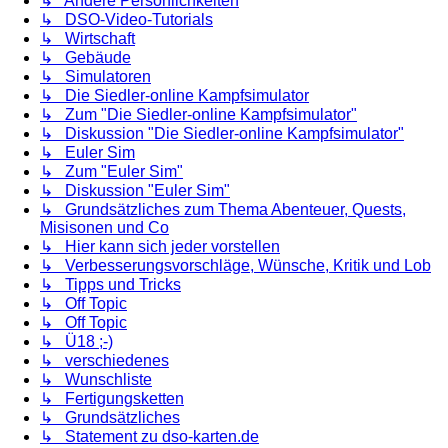
↳ Andere Persönlichkeiten
↳ DSO-Video-Tutorials
↳ Wirtschaft
↳ Gebäude
↳ Simulatoren
↳ Die Siedler-online Kampfsimulator
↳ Zum "Die Siedler-online Kampfsimulator"
↳ Diskussion "Die Siedler-online Kampfsimulator"
↳ Euler Sim
↳ Zum "Euler Sim"
↳ Diskussion "Euler Sim"
↳ Grundsätzliches zum Thema Abenteuer, Quests,
Misisonen und Co
↳ Hier kann sich jeder vorstellen
↳ Verbesserungsvorschläge, Wünsche, Kritik und Lob
↳ Tipps und Tricks
↳ Off Topic
↳ Off Topic
↳ Ü18 ;-)
↳ verschiedenes
↳ Wunschliste
↳ Fertigungsketten
↳ Grundsätzliches
↳ Statement zu dso-karten.de