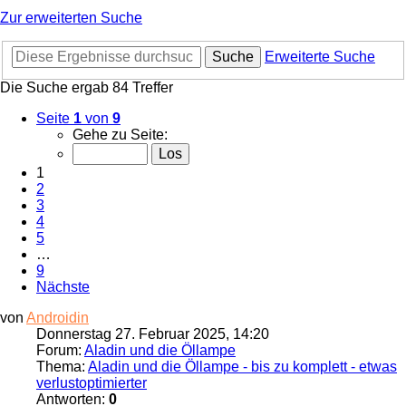
Zur erweiterten Suche
Suche
Erweiterte Suche
Die Suche ergab 84 Treffer
Seite
1
von
9
Gehe zu Seite:
1
2
3
4
5
…
9
Nächste
von
Androidin
Donnerstag 27. Februar 2025, 14:20
Forum:
Aladin und die Öllampe
Thema:
Aladin und die Öllampe - bis zu komplett - etwas
verlustoptimierter
Antworten:
0