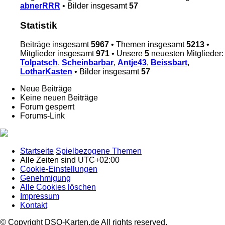
abnerRRR
• Bilder insgesamt
57
Statistik
Beiträge insgesamt
5967
• Themen insgesamt
5213
•
Mitglieder insgesamt
971
• Unsere
5
neuesten Mitglieder:
Tolpatsch
,
Scheinbarbar
,
Antje43
,
Beissbart
,
LotharKasten
• Bilder insgesamt
57
Neue Beiträge
Keine neuen Beiträge
Forum gesperrt
Forums-Link
Startseite
Spielbezogene Themen
Alle Zeiten sind
UTC+02:00
Cookie-Einstellungen
Genehmigung
Alle Cookies löschen
Impressum
Kontakt
© Copyright DSO-Karten.de All rights reserved.