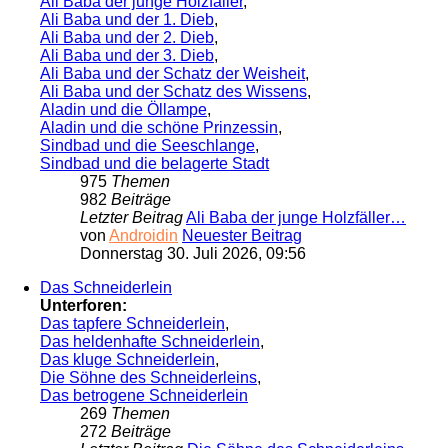
Ali Baba der junge Holzfäller
,
Ali Baba und der 1. Dieb
,
Ali Baba und der 2. Dieb
,
Ali Baba und der 3. Dieb
,
Ali Baba und der Schatz der Weisheit
,
Ali Baba und der Schatz des Wissens
,
Aladin und die Öllampe
,
Aladin und die schöne Prinzessin
,
Sindbad und die Seeschlange
,
Sindbad und die belagerte Stadt
975
Themen
982
Beiträge
Letzter Beitrag
Ali Baba der junge Holzfäller…
von
Androidin
Neuester Beitrag
Donnerstag 30. Juli 2026, 09:56
Das Schneiderlein
Unterforen:
Das tapfere Schneiderlein
,
Das heldenhafte Schneiderlein
,
Das kluge Schneiderlein
,
Die Söhne des Schneiderleins
,
Das betrogene Schneiderlein
269
Themen
272
Beiträge