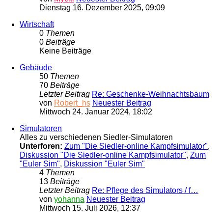
Dienstag 16. Dezember 2025, 09:09
Wirtschaft
0
Themen
0
Beiträge
Keine Beiträge
Gebäude
50
Themen
70
Beiträge
Letzter Beitrag
Re: Geschenke-Weihnachtsbaum
von
Robert_hs
Neuester Beitrag
Mittwoch 24. Januar 2024, 18:02
Simulatoren
Alles zu verschiedenen Siedler-Simulatoren
Unterforen:
Zum "Die Siedler-online Kampfsimulator"
,
Diskussion "Die Siedler-online Kampfsimulator"
,
Zum
"Euler Sim"
,
Diskussion "Euler Sim"
4
Themen
13
Beiträge
Letzter Beitrag
Re: Pflege des Simulators / f…
von
yohanna
Neuester Beitrag
Mittwoch 15. Juli 2026, 12:37