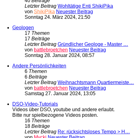
40
Beiträge
Letzter Beitrag
Wohltätige Enti ShikiPika
von
ShikiPika
Neuester Beitrag
Sonntag 24. März 2024, 21:50
Geologen
17
Themen
17
Beiträge
Letzter Beitrag
Gründlicher Geologe - Master …
von
battlebroetchen
Neuester Beitrag
Sonntag 28. Januar 2024, 08:57
Andere Persönlichkeiten
6
Themen
6
Beiträge
Letzter Beitrag
Weihnachtsmann Quartiermeiste…
von
battlebroetchen
Neuester Beitrag
Samstag 27. Januar 2024, 13:05
DSO-Video-Tutorials
Videos über DSO, youtube und andere erlaubt.
Bitte nur spielbezogene Videos posten.
16
Themen
18
Beiträge
Letzter Beitrag
Re: rücksichtsloses Tempo > H…
von
Mycki
Neuester Beitrag