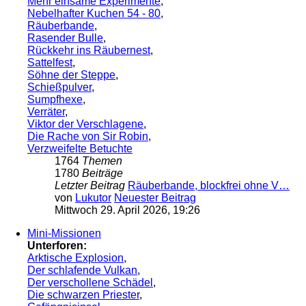
Mehr einsame Experimente
,
Nebelhafter Kuchen 54 - 80
,
Räuberbande
,
Rasender Bulle
,
Rückkehr ins Räubernest
,
Sattelfest
,
Söhne der Steppe
,
Schießpulver
,
Sumpfhexe
,
Verräter
,
Viktor der Verschlagene
,
Die Rache von Sir Robin
,
Verzweifelte Betuchte
1764
Themen
1780
Beiträge
Letzter Beitrag
Räuberbande, blockfrei ohne V…
von
Lukutor
Neuester Beitrag
Mittwoch 29. April 2026, 19:26
Mini-Missionen
Unterforen:
Arktische Explosion
,
Der schlafende Vulkan
,
Der verschollene Schädel
,
Die schwarzen Priester
,