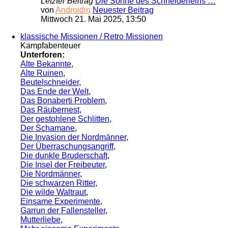
Letzter Beitrag
Die Söhne des Schneiderleins …
von
Androidin
Neuester Beitrag
Mittwoch 21. Mai 2025, 13:50
klassische Missionen / Retro Missionen
Kampfabenteuer
Unterforen:
Alte Bekannte
,
Alte Ruinen
,
Beutelschneider
,
Das Ende der Welt
,
Das Bonaberti Problem
,
Das Räubernest
,
Der gestohlene Schlitten
,
Der Schamane
,
Die Invasion der Nordmänner
,
Der Überraschungsangriff
,
Die dunkle Bruderschaft
,
Die Insel der Freibeuter
,
Die Nordmänner
,
Die schwarzen Ritter
,
Die wilde Waltraut
,
Einsame Experimente
,
Garrun der Fallensteller
,
Mutterliebe
,