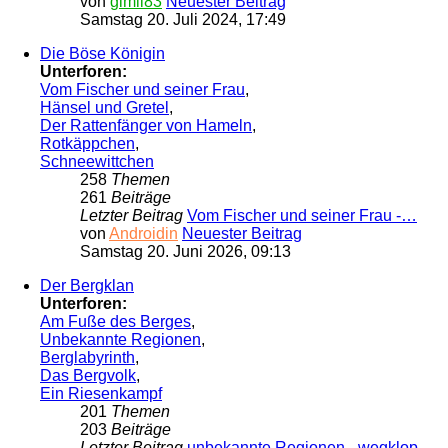
von
gimli83
Neuester Beitrag
Samstag 20. Juli 2024, 17:49
Die Böse Königin
Unterforen:
Vom Fischer und seiner Frau
,
Hänsel und Gretel
,
Der Rattenfänger von Hameln
,
Rotkäppchen
,
Schneewittchen
258
Themen
261
Beiträge
Letzter Beitrag
Vom Fischer und seiner Frau -…
von
Androidin
Neuester Beitrag
Samstag 20. Juni 2026, 09:13
Der Bergklan
Unterforen:
Am Fuße des Berges
,
Unbekannte Regionen
,
Berglabyrinth
,
Das Bergvolk
,
Ein Riesenkampf
201
Themen
203
Beiträge
Letzter Beitrag
unbekannte Regionen - wegklop…