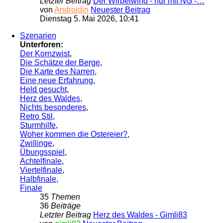
Letzter Beitrag
Der Wirbelwind - nur mit NG -…
von
Androidin
Neuester Beitrag
Dienstag 5. Mai 2026, 10:41
Szenarien
Unterforen:
Der Kornzwist
,
Die Schätze der Berge
,
Die Karte des Narren
,
Eine neue Erfahrung
,
Held gesucht
,
Herz des Waldes
,
Nichts besonderes
,
Retro Stil
,
Sturmhilfe
,
Woher kommen die Ostereier?
,
Zwillinge
,
Übungsspiel
,
Achtelfinale
,
Viertelfinale
,
Halbfinale
,
Finale
35
Themen
36
Beiträge
Letzter Beitrag
Herz des Waldes - Gimli83